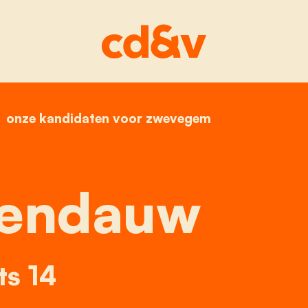
home
onze kandidaten voor zwevegem
hilde dendauw
Dendauw
ts 14