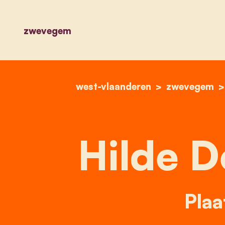
zwevegem
west-vlaanderen
zwevegem
Hilde 
Plaa