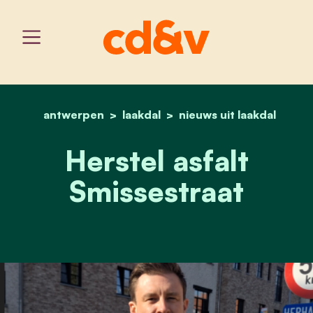
antwerpen
laakdal
home
herstel asfalt smissestraa
nieuws uit laakdal
Herstel asfalt
Smissestraat