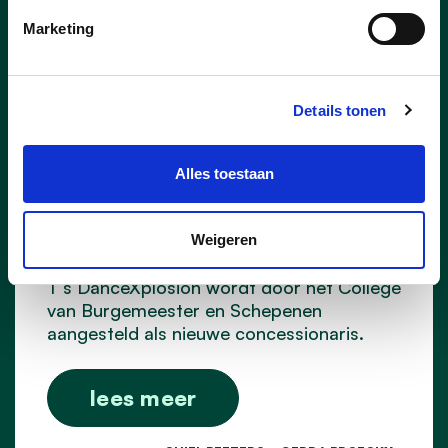
Marketing
27/07/26
Nieuwe concessionaris voor
Capellebeemden
Details tonen
Goed nieuws voor de inwoners van Klein-
Vorst en bij uitbreiding voor heel Laakdal.
Alles toestaan
Er is een nieuwe uitbater voor
ontmoetingscentrum Capellebeemden
gevonden. Kandidaat Well’Air Dynamics
Weigeren
BV, de onderneming achter onder andere
T’s DanceXplosion wordt door het College
van Burgemeester en Schepenen
aangesteld als nieuwe concessionaris.
lees meer