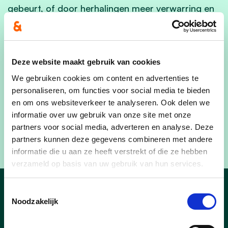
gebeurt, of door herhalingen meer verwarring en
vertraging creëren, helpt niemand vooruit.
Deze website maakt gebruik van cookies
Lees meer 👉
Artikel op de website van
We gebruiken cookies om content en advertenties te
Hemiksem
personaliseren, om functies voor social media te bieden
en om ons websiteverkeer te analyseren. Ook delen we
informatie over uw gebruik van onze site met onze
#cdenvHemiksem #TrotsOpHemiksem
partners voor social media, adverteren en analyse. Deze
#Bloemmolens
partners kunnen deze gegevens combineren met andere
informatie die u aan ze heeft verstrekt of die ze hebben
verzameld op basis van uw gebruik van hun services.
Toestemmingsselectie
nieuws
Noodzakelijk