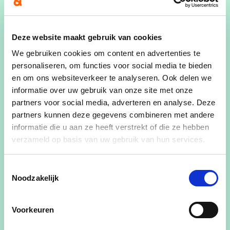
Samen Hemiksem gebruikte het akkoord binnen
de oppositie over de bloemmolens om er
eigen
Deze website maakt gebruik van cookies
vragen
aan toe te voegen over de BKO en de
school Klaverbos. Over die extra agendapunten
We gebruiken cookies om content en advertenties te
was er
geen consensus
binnen de verenigde
personaliseren, om functies voor social media te bieden
en om ons websiteverkeer te analyseren. Ook delen we
oppositie.
informatie over uw gebruik van onze site met onze
“Daarmee is nogmaals duidelijk geworden dat het
partners voor social media, adverteren en analyse. Deze
partners kunnen deze gegevens combineren met andere
niet in de eerste plaats om de belangen van de
informatie die u aan ze heeft verstrekt of die ze hebben
gemeente gaat, maar om zich politiek te profileren
verzameld op basis van uw gebruik van hun services.
– en misschien zelfs andere belangen te dienen
dan die van Hemiksem,”
benadrukt Jordens.
Toestemmingsselectie
Noodzakelijk
Vooruitblik naar 4 september
Voorkeuren