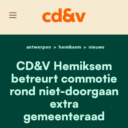
antwerpen
hemiksem
home
cd&v hemiksem betreurt
nieuws
CD&V Hemiksem
betreurt commotie
rond niet-doorgaan
extra
gemeenteraad