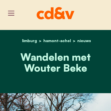
limburg
hamont-achel
home
wandelen met wouter
nieuws
Wandelen met
Wouter Beke