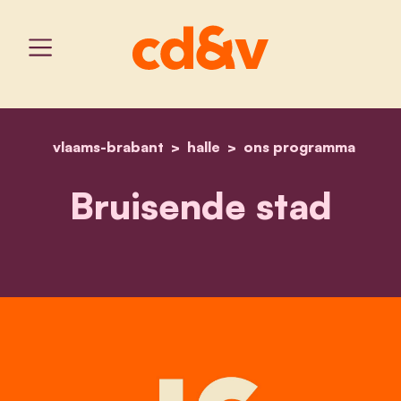
vlaams-brabant
halle
home
bruisende stad
ons programma
Bruisende stad