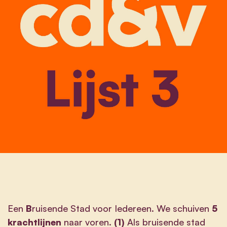
Een
B
ruisende Stad voor Iedereen. We schuiven
5
krachtlijnen
naar voren.
(1)
Als bruisende stad