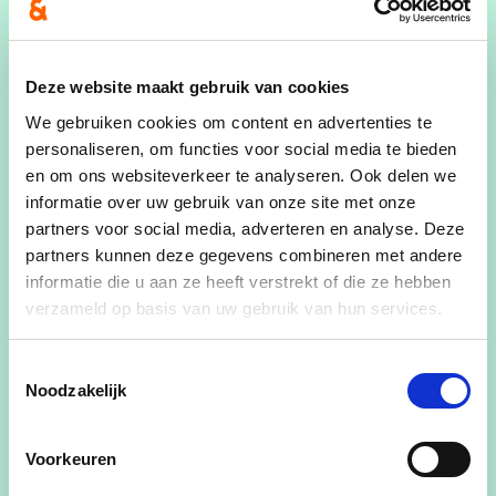
“Cd&v Berlare is voorstander om in te tekenen voor
het project Nationaal Park Scheldevallei maar wil
onze deelname wel beperken tot de gronden van
Deze website maakt gebruik van cookies
het Donkmeer, Nieuwdonk, de Sigmagebieden en
We gebruiken cookies om content en advertenties te
het Broekbos. We halen dan vlot de kaap van 800
personaliseren, om functies voor social media te bieden
hectare. Dit zijn allemaal gronden die in
en om ons websiteverkeer te analyseren. Ook delen we
overheidshanden zijn en in feite brengen we als
informatie over uw gebruik van onze site met onze
gemeente nog het dubbel in van wat we als
partners voor social media, adverteren en analyse. Deze
gemeente zouden moeten inbrengen. Het is dus
partners kunnen deze gegevens combineren met andere
voor niets nodig om ook percelen van private
informatie die u aan ze heeft verstrekt of die ze hebben
eigenaars en landbouwers op te nemen”
, besluit
verzameld op basis van uw gebruik van hun services.
CD&V voorzitter Yves Poppe.
Toestemmingsselectie
Contact:
Noodzakelijk
Steven Baeyens - fractieleider cd&v Berlare –
Voorkeuren
0479/27 82 92 -
baeyens_steven@hotmail.com