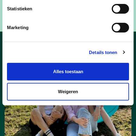
Yves Poppe - voorzitter cd&v Berlare - 0472/81
Statistieken
58 83 -
yves.poppe@hotmail.com
Marketing
Nieuws
Details tonen
Alles toestaan
Weigeren