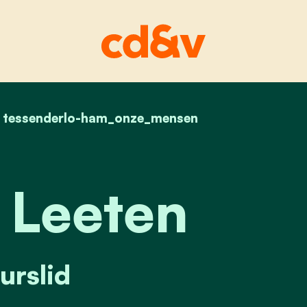
home
tessenderlo-ham_onze_mensen
gunter leeten
 Leeten
urslid