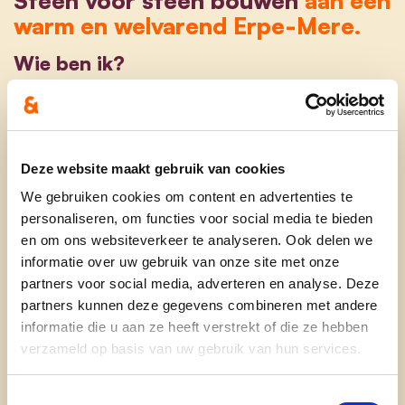
warm en welvarend Erpe-Mere.
Wie ben ik?
Gehuwd met Luc Danckaert en fiere mama
van Stijn en Evelien.
Ik ben opgegroeid in een landbouwersgezin
Deze website maakt gebruik van cookies
te Asse, ondertussen al 31 jaar woonachtig in
We gebruiken cookies om content en advertenties te
Burst.
personaliseren, om functies voor social media te bieden
en om ons websiteverkeer te analyseren. Ook delen we
Hier run ik samen met mijn echtgenoot een
informatie over uw gebruik van onze site met onze
handelszaak in bouwmaterialen en tegels.
partners voor social media, adverteren en analyse. Deze
partners kunnen deze gegevens combineren met andere
Gemeente- en politieraadslid sinds 2012
informatie die u aan ze heeft verstrekt of die ze hebben
verzameld op basis van uw gebruik van hun services.
Voorzitster van de huidige CD&V fractie
Voorzitster van de lokale afdeling van Vrouw
Toestemmingsselectie