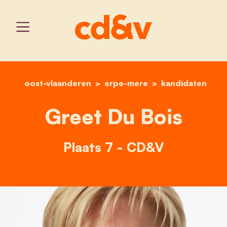
oost-vlaanderen
erpe-mere
home
greet du bois
kandidaten
Greet Du Bois
Plaats 7 - CD&V