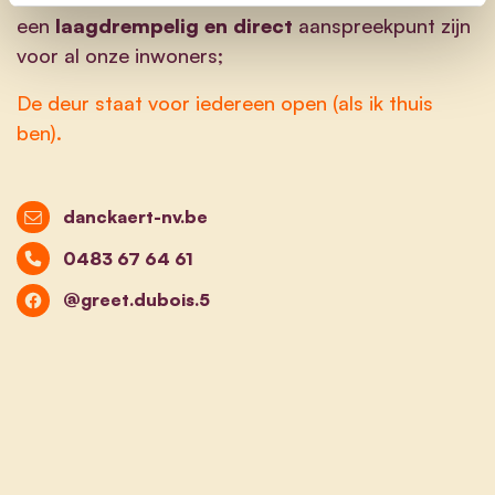
een
laagdrempelig
en
direct
aanspreekpunt zijn
voor al onze inwoners;
De deur staat voor iedereen open (als ik thuis
ben).
danckaert-nv.be
0483 67 64 61
@greet.dubois.5