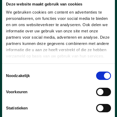
Deze website maakt gebruik van cookies
27/07/26
We gebruiken cookies om content en advertenties te
Nieuwe concessionaris voor
personaliseren, om functies voor social media te bieden
en om ons websiteverkeer te analyseren. Ook delen we
Capellebeemden
informatie over uw gebruik van onze site met onze
partners voor social media, adverteren en analyse. Deze
Goed nieuws voor de inwoners van Klein-
Vorst en bij uitbreiding voor heel Laakdal.
partners kunnen deze gegevens combineren met andere
Er is een nieuwe uitbater voor
informatie die u aan ze heeft verstrekt of die ze hebben
ontmoetingscentrum Capellebeemden
verzameld op basis van uw gebruik van hun services.
gevonden. Kandidaat Well’Air Dynamics
BV, de onderneming achter onder andere
Toestemmingsselectie
T’s DanceXplosion wordt door het College
Noodzakelijk
van Burgemeester en Schepenen
aangesteld als nieuwe concessionaris.
Voorkeuren
lees meer
Statistieken