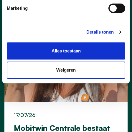
CHIEL PEETERS
GERDA BROECKX
HANNE LINTERMANS
NIELS VERMEULEN
Marketing
STEIN VOET
TINE GIELIS
Details tonen
Alles toestaan
Weigeren
17/07/26
Mobitwin Centrale bestaat