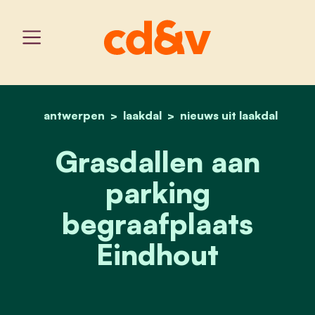
antwerpen
laakdal
home
grasdallen aan parking b
nieuws uit laakdal
Grasdallen aan
parking
begraafplaats
Eindhout