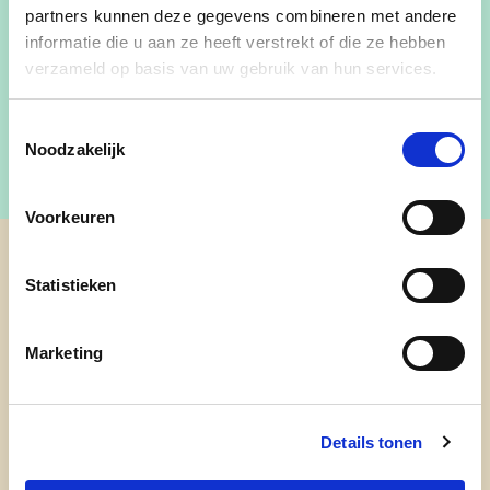
partners kunnen deze gegevens combineren met andere
toekomstvisie, waarbij we onze mooie gemeente
informatie die u aan ze heeft verstrekt of die ze hebben
beschermen.
verzameld op basis van uw gebruik van hun services.
Meer info:
http://gooik.cdenv.be/
Toestemmingsselectie
Noodzakelijk
Voorkeuren
cd&v Gooik
Statistieken
Marketing
Details tonen