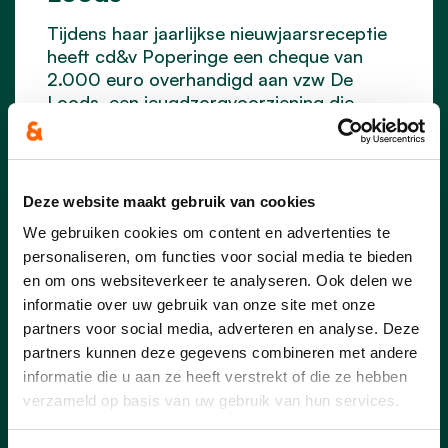
Tijdens haar jaarlijkse nieuwjaarsreceptie
heeft cd&v Poperinge een cheque van
2.000 euro overhandigd aan vzw De
Loods, een jeugdzorgvoorziening die
begin februari de verhuis naar Poperinge
maakte. De middelen zijn meer dan
welkom en zullen ingezet worden voor de
verdere inrichting van de nieuwe
Deze website maakt gebruik van cookies
gebouwen.
We gebruiken cookies om content en advertenties te
personaliseren, om functies voor social media te bieden
lees meer
en om ons websiteverkeer te analyseren. Ook delen we
informatie over uw gebruik van onze site met onze
partners voor social media, adverteren en analyse. Deze
partners kunnen deze gegevens combineren met andere
informatie die u aan ze heeft verstrekt of die ze hebben
verzameld op basis van uw gebruik van hun services.