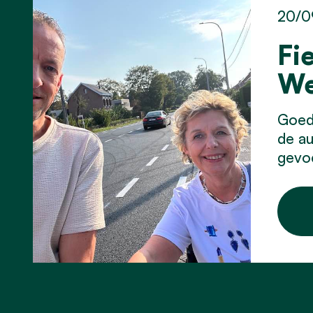
20/0
Fi
We
Goed 
de au
gevoe