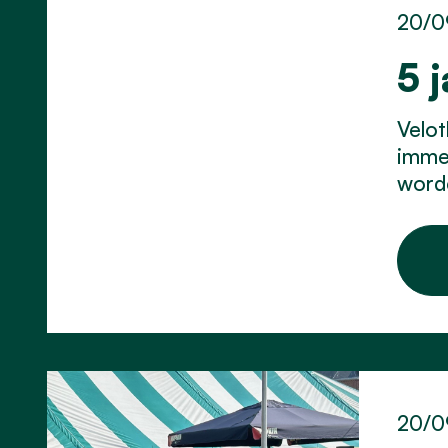
20/0
5 
Velot
immer
word
20/0