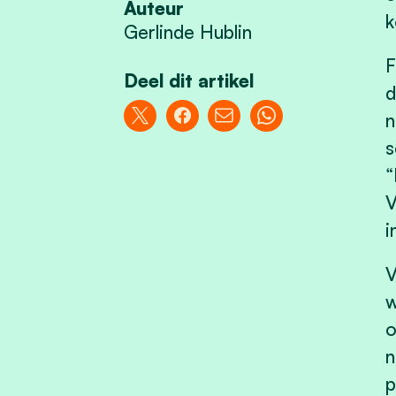
Auteur
k
Gerlinde Hublin
F
Deel dit artikel
d
n
s
“
V
i
V
w
o
n
p