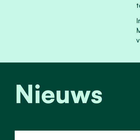
t
I
M
v
Nieuws