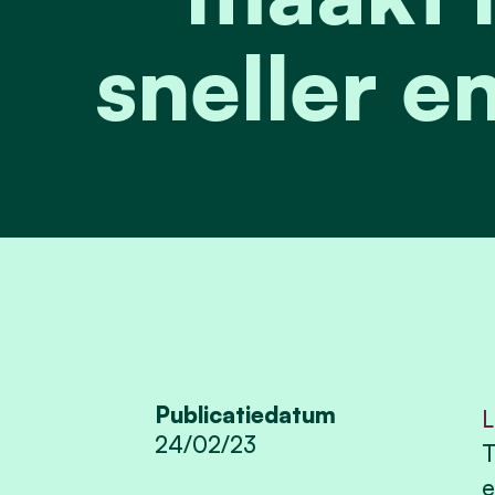
sneller en
Publicatiedatum
L
24/02/23
T
e