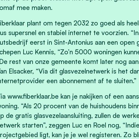
omaf mee maken.
iberklaar plant om tegen 2032 zo goed als heel
us supersnel en stabiel internet te voorzien. 
utsbedrijf eerst in Sint-Antonius aan een open 
chepen Luc Kennis, “Zo’n 5000 woningen kunnen 
De rest van onze gemeente komt later nog aan
an Elsacker, “Via dit glasvezelnetwerk is het d
nternetprovider een abonnement af te sluiten.”
ia www.fiberklaar.be kan je nakijken of een aansl
oning. “Als 20 procent van de huishoudens bin
p de gratis glasvezelaansluiting, zullen de wer
etwerk starten”, zeggen Luc en Roel nog, “Indie
rojectgebied ligt, kan je je wel registeren. Zo b