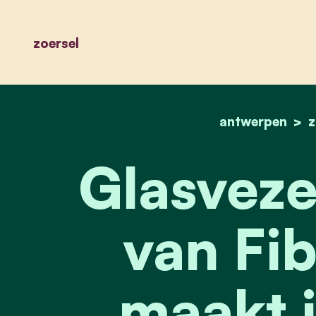
zoersel
antwerpen
z
Glasveze
van Fib
maakt i