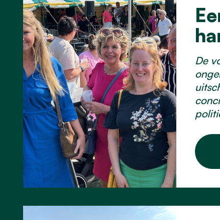
Ee
ha
De vo
onger
uitsc
concr
polit