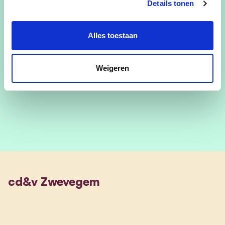
verhogen” aldus Schepen van
Details tonen
Financiën Eliane Spincemaille (CD&V)
Alles toestaan
lees meer
Weigeren
cd&v Zwevegem