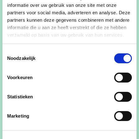
informatie over uw gebruik van onze site met onze
partners voor social media, adverteren en analyse. Deze
partners kunnen deze gegevens combineren met andere
informatie die u aan ze heeft verstrekt of die ze hebben
verzameld op basis van uw gebruik van hun services.
Toestemmingsselectie
Noodzakelijk
27/05/25
Gestage afbouw van
Voorkeuren
schulden lokaal bestuur
Zwevegem
Statistieken
Als een goede huismoeder wordt de
totale schuldenlast van gemeente en
Marketing
OCMW verder afgebouwd, zonder in te
boeten aan noodzakelijke investeringen
én zonder de basisbelastingen te