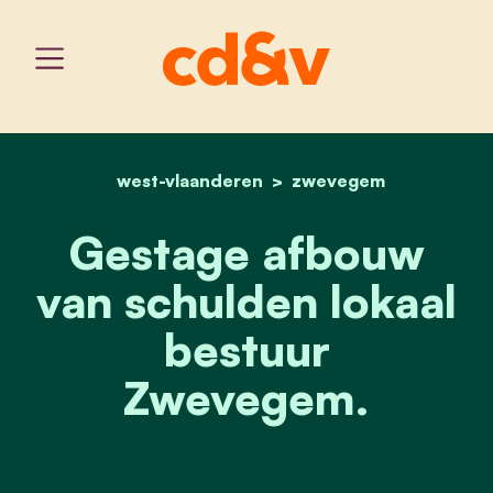
west-vlaanderen
home
gestage afbouw van schu
zwevegem
Gestage afbouw
van schulden lokaal
bestuur
Zwevegem.