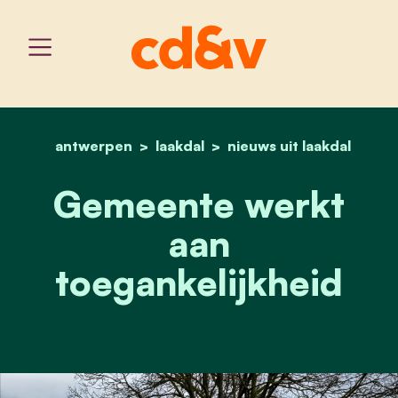
antwerpen
laakdal
home
gemeente werkt aan toeg
nieuws uit laakdal
Gemeente werkt
aan
toegankelijkheid