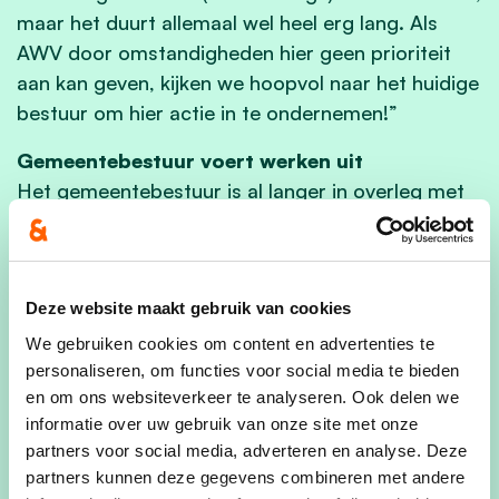
maar het duurt allemaal wel heel erg lang. Als
AWV door omstandigheden hier geen prioriteit
aan kan geven, kijken we hoopvol naar het huidige
bestuur om hier actie in te ondernemen!”
Gemeentebestuur voert werken uit
Het gemeentebestuur is al langer in overleg met
het Agentschap Wegen en Verkeer om de
bushalte aan te passen, maar kreeg tot nu toe
geen gehoor. Schepen van Mobiliteit Stein Voet
(cd&v/N-VA) legt uit: “We engageren ons om het
Deze website maakt gebruik van cookies
opstappen aan deze bushalte eenvoudiger en
We gebruiken cookies om content en advertenties te
vlotter te maken voor personen met een
personaliseren, om functies voor social media te bieden
en om ons websiteverkeer te analyseren. Ook delen we
beperking. Bovendien zal de nodige verharding
informatie over uw gebruik van onze site met onze
aangebracht worden, zodat busgebruikers niet
partners voor social media, adverteren en analyse. Deze
met natte voeten dienen te wachten op de komst
partners kunnen deze gegevens combineren met andere
van hun bus. Dit past binnen het toegankelijk