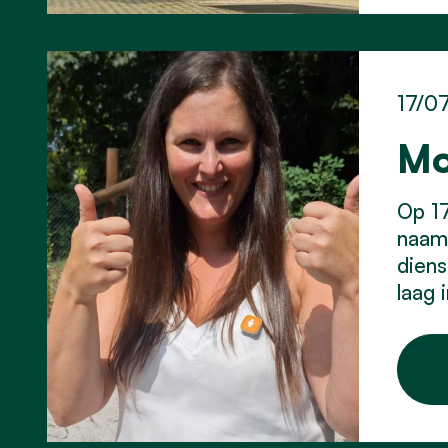
17/0
Mo
Op 17
naam 
diens
laag 