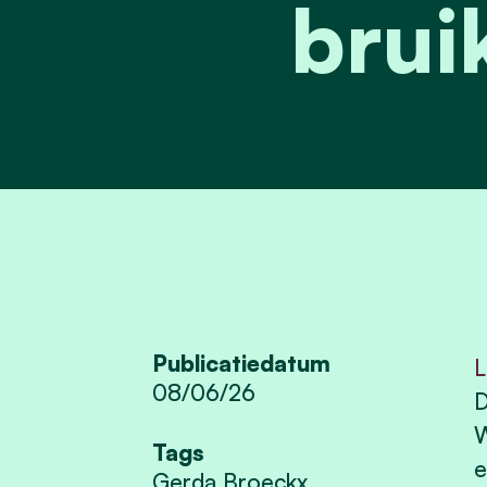
brui
Publicatiedatum
L
08/06/26
D
W
Tags
e
Gerda Broeckx