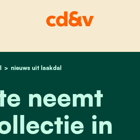
l
home
gemeente neemt erfgoedcollectie in bruikleen
nieuws uit laakdal
e neemt
llectie in