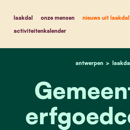
laakdal
onze mensen
nieuws uit laakdal
activiteitenkalender
antwerpen
laakda
Gemeent
erfgoedco