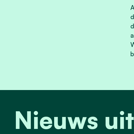
A
d
d
a
W
b
Nieuws uit