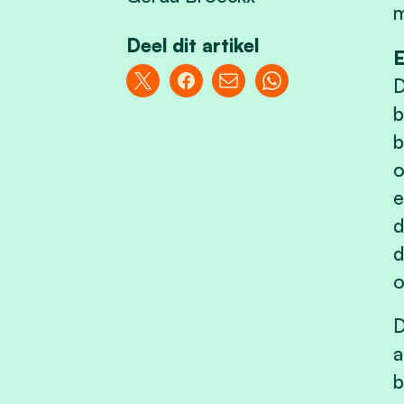
m
Deel dit artikel
E
D
b
b
o
e
d
d
o
D
a
b