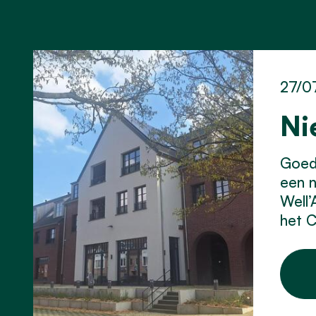
27/0
Ni
Goed 
een 
Well’
het C