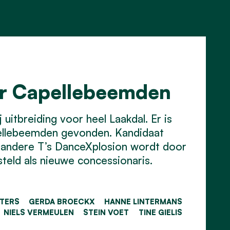
or Capellebeemden
uitbreiding voor heel Laakdal. Er is
ellebeemden gevonden. Kandidaat
 andere T’s DanceXplosion wordt door
eld als nieuwe concessionaris.
ETERS
GERDA BROECKX
HANNE LINTERMANS
NIELS VERMEULEN
STEIN VOET
TINE GIELIS