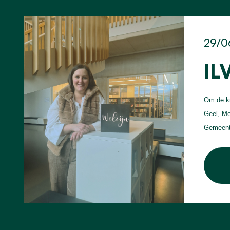
29/0
IL
Om de kr
Geel, Me
Gemeente