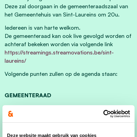
Deze zal doorgaan in de gemeenteraadszaal van
het Gemeentehuis van Sint-Laureins om 20u.
Iedereen is van harte welkom.
De gemeenteraad kan ook live gevolgd worden of
achteraf bekeken worden via volgende link
https://streamings.streamovations.be/sint-
laureins/
Volgende punten zullen op de agenda staan:
GEMEENTERAAD
OPENBAAR
1. De notulen van de zitting van de gemeenteraad
van 24 april 2025 - Goedkeuring.
Deze website maakt gebruik van cookies