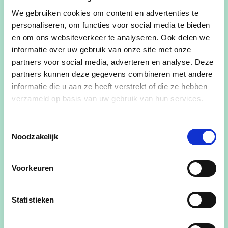
2. IVM: algemene vergadering van 11 juni 2025 -
We gebruiken cookies om content en advertenties te
Goedkeuring agenda en vaststelling mandaat
personaliseren, om functies voor social media te bieden
vertegenwoordiger.
en om ons websiteverkeer te analyseren. Ook delen we
3. OFP Prolocus - Aanduiden van een
informatie over uw gebruik van onze site met onze
(plaatsvervangend) vertegenwoordiger in de
partners voor social media, adverteren en analyse. Deze
algemene
partners kunnen deze gegevens combineren met andere
vergadering.
informatie die u aan ze heeft verstrekt of die ze hebben
4. Fluvius Imewo: algemene vergadering van 25
verzameld op basis van uw gebruik van hun services.
juni 2025 - Goedkeuring agenda en vaststelling
van
Toestemmingsselectie
Noodzakelijk
het mandaat.
5. Samenwerkging met CREAT -
Raamovereenkomst “Hardware voor de werkplek,
Voorkeuren
infrastructuurcomponenten, inherente software
en korte of snelle interventies” - Goedkeuring
Statistieken
toetreding.
6. IGS Westlede: algemene vergadering van 24