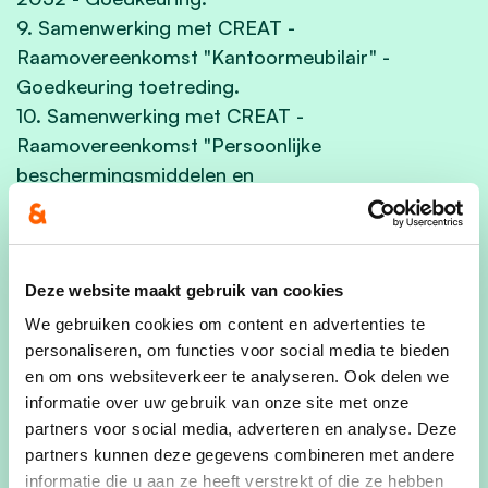
9. Samenwerking met CREAT -
Raamovereenkomst "Kantoormeubilair" -
Goedkeuring toetreding.
10. Samenwerking met CREAT -
Raamovereenkomst "Persoonlijke
beschermingsmiddelen en
bedrijfskledij - November 2025" - Goedkeuring
toetreding.
11. Samenwerking met CREAT -
Raamovereenkomst "Vloermatten" - Goedkeuring
Deze website maakt gebruik van cookies
toetreding.
We gebruiken cookies om content en advertenties te
12. Samenwerkingsovereenkomst tussen de
personaliseren, om functies voor social media te bieden
en om ons websiteverkeer te analyseren. Ook delen we
gemeente en het kringloopcentrum M-accent -
informatie over uw gebruik van onze site met onze
Goedkeuring.
partners voor social media, adverteren en analyse. Deze
13. Toetredingsovereenkomst voor de verwerking
partners kunnen deze gegevens combineren met andere
van persoonsgegevens in het kader van het
informatie die u aan ze heeft verstrekt of die ze hebben