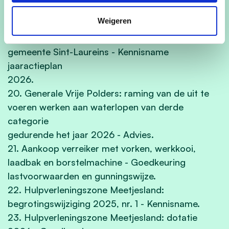
algemene vergadering van 11 december 2025 -
Weigeren
Goedkeuring agenda.
19. Fluvius - Verledding openbare verlichting
gemeente Sint-Laureins - Kennisname
jaaractieplan
2026.
20. Generale Vrije Polders: raming van de uit te
voeren werken aan waterlopen van derde
categorie
gedurende het jaar 2026 - Advies.
21. Aankoop verreiker met vorken, werkkooi,
laadbak en borstelmachine - Goedkeuring
lastvoorwaarden en gunningswijze.
22. Hulpverleningszone Meetjesland:
begrotingswijziging 2025, nr. 1 - Kennisname.
23. Hulpverleningszone Meetjesland: dotatie