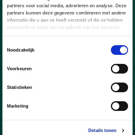
partners voor social media, adverteren en analyse. Deze
partners kunnen deze gegevens combineren met andere
informatie die u aan ze heeft verstrekt of die ze hebben
verzameld op basis van uw gebruik van hun services.
Toestemmingsselectie
Noodzakelijk
Voorkeuren
27/07/26
Nieuwe concessionaris voor
Statistieken
Capellebeemden
Goed nieuws voor de inwoners van Klein-
Marketing
Vorst en bij uitbreiding voor heel Laakdal.
Er is een nieuwe uitbater voor
ontmoetingscentrum Capellebeemden
Details tonen
gevonden. Kandidaat Well’Air Dynamics