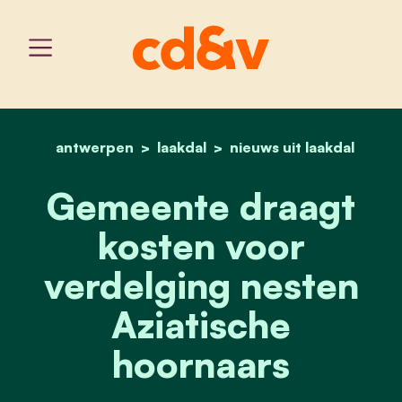
antwerpen
laakdal
home
gemeente draagt kosten 
nieuws uit laakdal
Gemeente draagt
kosten voor
verdelging nesten
Aziatische
hoornaars