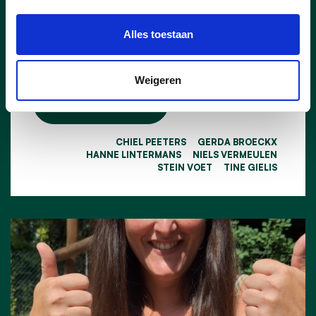
BV, de onderneming achter onder andere
T’s DanceXplosion wordt door het College
Alles toestaan
van Burgemeester en Schepenen
aangesteld als nieuwe concessionaris.
Weigeren
lees meer
CHIEL PEETERS
GERDA BROECKX
HANNE LINTERMANS
NIELS VERMEULEN
STEIN VOET
TINE GIELIS