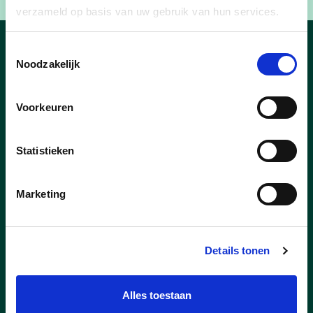
verzameld op basis van uw gebruik van hun services.
Toestemmingsselectie
Nieuws
Noodzakelijk
Voorkeuren
Statistieken
Marketing
Details tonen
Alles toestaan