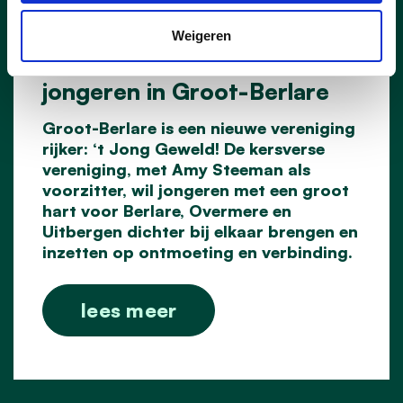
26/06/25
Nieuwe vereniging ‘t Jong
Weigeren
Geweld zet zich in voor
jongeren in Groot-Berlare
Groot-Berlare is een nieuwe vereniging
rijker: ‘t Jong Geweld! De kersverse
vereniging, met Amy Steeman als
voorzitter, wil jongeren met een groot
hart voor Berlare, Overmere en
Uitbergen dichter bij elkaar brengen en
inzetten op ontmoeting en verbinding.
lees meer