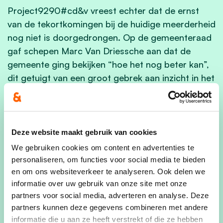
Project9290#cd&v vreest echter dat de ernst
van de tekortkomingen bij de huidige meerderheid
nog niet is doorgedrongen. Op de gemeenteraad
gaf schepen Marc Van Driessche aan dat de
gemeente ging bekijken “hoe het nog beter kan”,
dit getuigt van een groot gebrek aan inzicht in het
eigen functioneren …
“Het is hallucinant te noemen dat een schepen
niet meteen in actie schiet na de publicatie van
Deze website maakt gebruik van cookies
een auditrapport waarbij zoveel tekortkomingen
We gebruiken cookies om content en advertenties te
naar boven komen. We stellen ons dan ook
personaliseren, om functies voor social media te bieden
ernstig vragen of deze meerderheid over
en om ons websiteverkeer te analyseren. Ook delen we
voldoende capaciteit beschikt om onze gemeente
informatie over uw gebruik van onze site met onze
te kunnen besturen“ besluit gemeenteraadslid
partners voor social media, adverteren en analyse. Deze
Yves Poppe
partners kunnen deze gegevens combineren met andere
informatie die u aan ze heeft verstrekt of die ze hebben