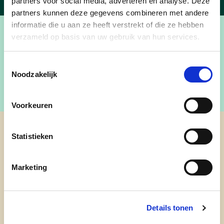
partners voor social media, adverteren en analyse. Deze
partners kunnen deze gegevens combineren met andere
informatie die u aan ze heeft verstrekt of die ze hebben
verzameld op basis van uw gebruik van hun services.
Toestemmingsselectie
Noodzakelijk
Voorkeuren
Statistieken
cd&v Nieuwpoort
Marketing
Details tonen