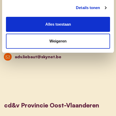
Loyaal
Details tonen
Visie
Alles toestaan
Wat is je favoriete plekje in onze provincie?
Lokeren-Moerbeke. Gewoonweg prachtig.
Weigeren
adv.liebaut@skynet.be
cd&v Provincie Oost-Vlaanderen