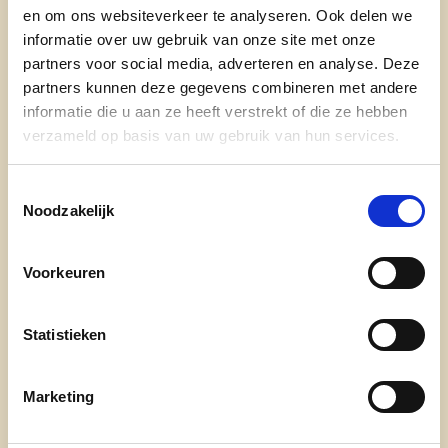
en om ons websiteverkeer te analyseren. Ook delen we
informatie over uw gebruik van onze site met onze
partners voor social media, adverteren en analyse. Deze
partners kunnen deze gegevens combineren met andere
Waarom ben je kandidaat op 9 juni?
informatie die u aan ze heeft verstrekt of die ze hebben
verzameld op basis van uw gebruik van hun services.
Samenleven is meer dan wetten. Het gaat ook
over hoe we ons gedragen tegenover elkaar. Een
Toestemmingsselectie
goed bestuur gaat uit van dienstbaarheid en
Noodzakelijk
verantwoordelijkheid in een gezonde en veilige
omgeving.
Voorkeuren
Wie ben je in enkele woorden?
Gretig
Statistieken
Optimisme
Marketing
Zorgzaam