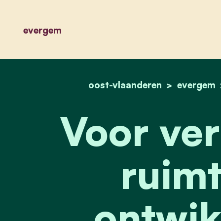
evergem
oost-vlaanderen
evergem
Voor ver
ruimt
ontwik