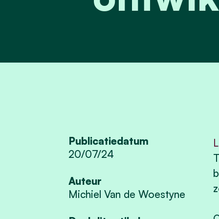
Publicatiedatum
L
20/07/24
T
b
Auteur
z
Michiel Van de Woestyne
O