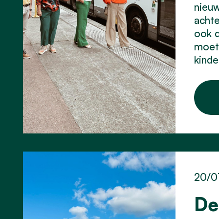
nieuw
achte
ook d
moet
kinde
20/0
De