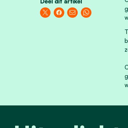
Deel dit artikel
g
w
T
b
z
O
g
w