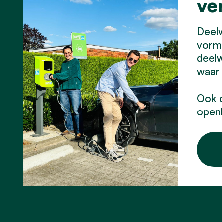
ve
Deelw
vorm 
deelw
waar 
Ook d
openb