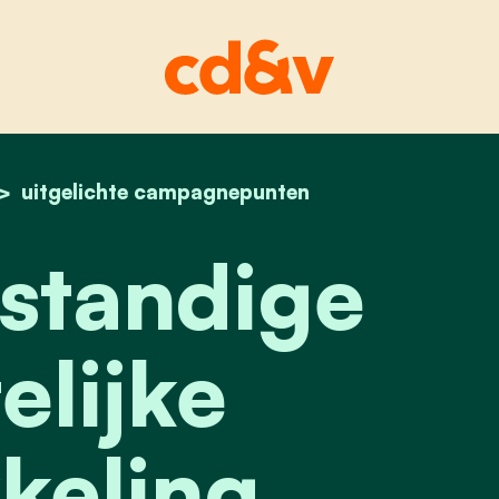
home
uitgelichte campagnepunten
voor verstandige ruimtelijke ontwikkeling.
standige
elijke
keling.