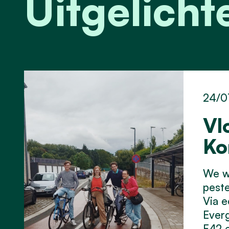
Uitgelich
24/0
Vl
Ko
We wi
peste
Via e
Everg
F42 e