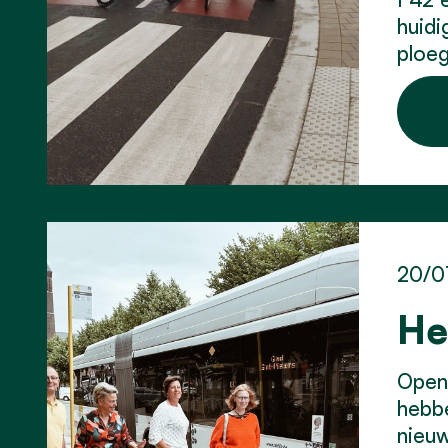
huidi
ploeg
20/0
He
Openb
hebbe
nieuw