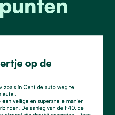
epunten
iertje op de
v zoals in Gent de auto weg te
leutel.
 een veilige en supersnelle manier
binden. De aanleg van de F40, de
etragel zijn daarbij essentieel. Deze