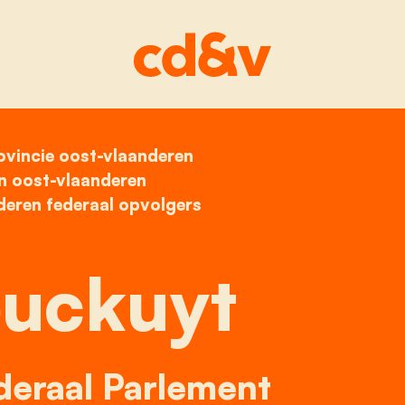
ovincie oost-vlaanderen
home
eva couckuyt
n oost-vlaanderen
deren federaal opvolgers
uckuyt
deraal Parlement