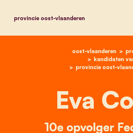
provincie oost-vlaanderen
oost-vlaanderen
pr
kandidaten va
provincie oost-vlaan
Eva Co
10e opvolger Fe