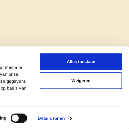
Alles toestaan
al media te
 van onze
Weigeren
deze gegevens
 op basis van
copyright © cd&v
Privacyverklaring
|
Cookie verklaring
ing
Details tonen