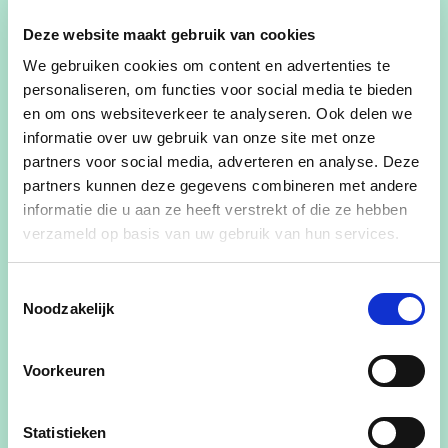
met LEF naar de kiezer
Deze website maakt gebruik van cookies
Bij de komende
We gebruiken cookies om content en advertenties te
gemeenteraadsverkiezingen op 13 oktober
personaliseren, om functies voor social media te bieden
trekt CD&V met LEF naar de kiezer. Beide
en om ons websiteverkeer te analyseren. Ook delen we
partijen hebben een uitgesproken
informatie over uw gebruik van onze site met onze
gelijklopende mening over het waarom
partners voor social media, adverteren en analyse. Deze
van hun samenwerking én de wijze waarop
partners kunnen deze gegevens combineren met andere
ze beleid willen voeren in Erpe-Mere. Ze
informatie die u aan ze heeft verstrekt of die ze hebben
steken hun ambitie niet onder stoelen of
verzameld op basis van uw gebruik van hun services.
banken. CD&V wil met LEF een
bestuursploeg vormen die op basis van
duidelijke en eerlijke communicatie alle
Toestemmingsselectie
inwoners van Erpe-Mere aanspreekt, een
Noodzakelijk
kwaliteitsvolle dienstverlening hoog in het
vaandel draagt én het verenigingsleven
Voorkeuren
een warm hart toedraagt.
Het landelijke karakter van onze gemeente
moet bewaard blijven. We gaan voor
Statistieken
mooie toegankelijke trage wegen. We