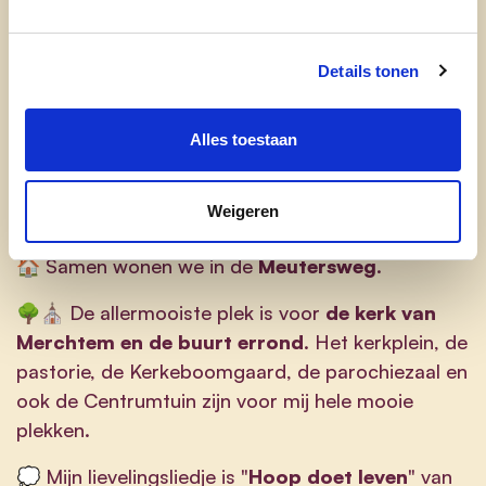
trage wegen die opnieuw zijn aangelegd,... stuk
voor stuk hebben ze ons verkeer veiliger gemaakt.
Details tonen
Alles toestaan
Erna in een notendop...
🥰 Ik ben 56 jaar, getrouwd met
Walter
, mama
Weigeren
van drie kinderen
🏠 Samen wonen we in de
Meutersweg
.
🌳⛪ De allermooiste plek is voor
de kerk van
Merchtem en de buurt errond
. Het kerkplein, de
pastorie, de Kerkeboomgaard, de parochiezaal en
ook de Centrumtuin zijn voor mij hele mooie
plekken.
💭 Mijn lievelingsliedje is "
Hoop doet leven
" van