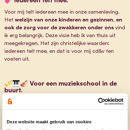
Voor mij telt iedereen mee in onze samenleving.
Het
welzijn van onze kinderen en gezinnen, en
ook de zorg voor de zwakkeren onder ons
vind
ik erg belangrijk. Deze visie heb ik van thuis uit
meegekregen. Het zijn christelijke waarden:
iedereen telt mee, en dat is voor mij cd&v ten
voeten uit.
🎺🎹🎻 Voor een muziekschool in de
buurt.
In het bijzonder wil ik een lans breken voor
meer
cultuur in onze gemeente
, en dan zeker voor
kinderen. Laat hen op een creatieve manier
Deze website maakt gebruik van cookies
proeven van cultuur, van muziek, en van het