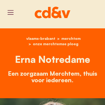
vlaams-brabant
home
erna notredame
merchtem
onze merchtemse ploeg
Erna Notredame
Een zorgzaam Merchtem, thuis
voor iedereen.