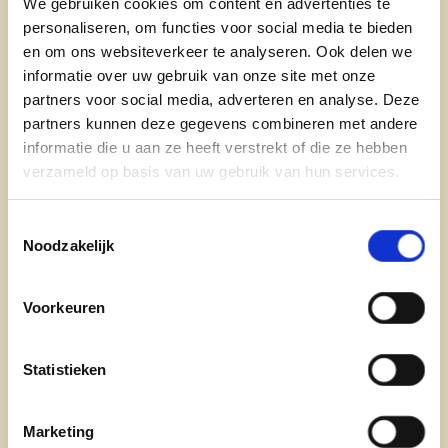
We gebruiken cookies om content en advertenties te
verenigingsleven!
personaliseren, om functies voor social media te bieden
Ik wil ijveren voor een
volwaardige
en om ons websiteverkeer te analyseren. Ook delen we
informatie over uw gebruik van onze site met onze
muziekschool in Merchtem
, liefst van al op de
partners voor social media, adverteren en analyse. Deze
nieuwe jeugd- en cultuursite aan het oude
partners kunnen deze gegevens combineren met andere
Moederhuis. Zo moeten onze kinderen en
informatie die u aan ze heeft verstrekt of die ze hebben
jongeren niet altijd naar Asse, maar kunnen ze in
verzameld op basis van uw gebruik van hun services.
de buurt genieten van muziek.
Toestemmingsselectie
Noodzakelijk
🚶‍♀️🚲 Trots op onze verkeersveiligere
gemeente.
Voorkeuren
Het verkeer in onze gemeente is
een stuk veiliger
geworden. Ik ben trots op wat er de voorbije zes
Statistieken
jaar is gebeurd: vele nieuwe fietspaden, betere
voetpaden, verlaagde drempels aan de
Marketing
zebrapaden, nieuwe oversteekplaatsen, de vele