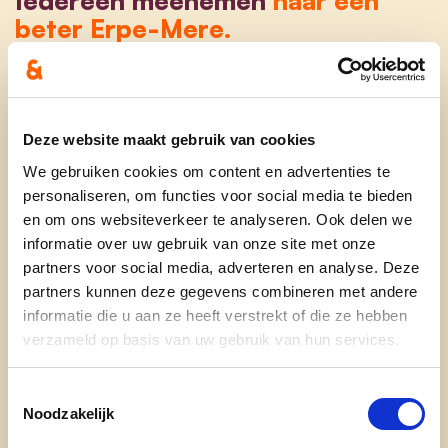
beter Erpe-Mere.
Ik ben 51 jaar. Opgegroeid in Burst en woonachtig
in het landelijke Erondegem.
Ben Mama van Janelle, Sybe en plusdochter
Deze website maakt gebruik van cookies
Emma. Samen met mijn partner, Hans Cooman,
We gebruiken cookies om content en advertenties te
vormen wij een mooi gezin waar iedereen welkom
personaliseren, om functies voor social media te bieden
en om ons websiteverkeer te analyseren. Ook delen we
is.
informatie over uw gebruik van onze site met onze
Professioneel was ik jarenlang mede-ondernemer
partners voor social media, adverteren en analyse. Deze
te Burst.
partners kunnen deze gegevens combineren met andere
informatie die u aan ze heeft verstrekt of die ze hebben
Vandaag ben ik actief in de banksector.
verzameld op basis van uw gebruik van hun services.
Erpe-Mere is uniek. Daarom wil ik meewerken aan
Toestemmingsselectie
een betere toekomst voor onze gemeente. Ik vind
Noodzakelijk
het tijd om iets terug te doen. Dit kan via mijn