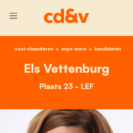
oost-vlaanderen
erpe-mere
home
els vettenburg
kandidaten
Els Vettenburg
Plaats 23 - LEF