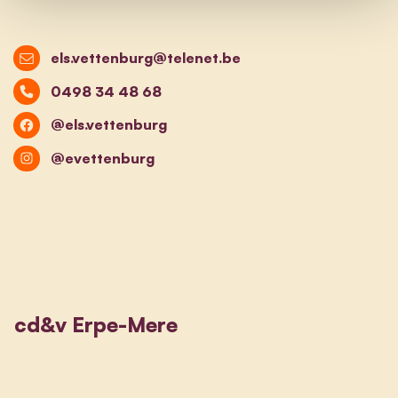
els.vettenburg@telenet.be
0498 34 48 68
@els.vettenburg
@evettenburg
cd&v Erpe-Mere