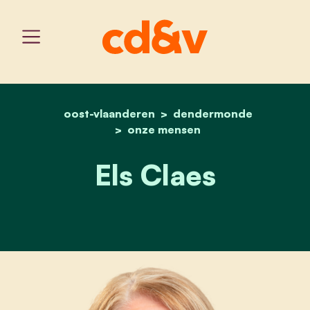
oost-vlaanderen
home
els claes
dendermonde
onze mensen
Els Claes