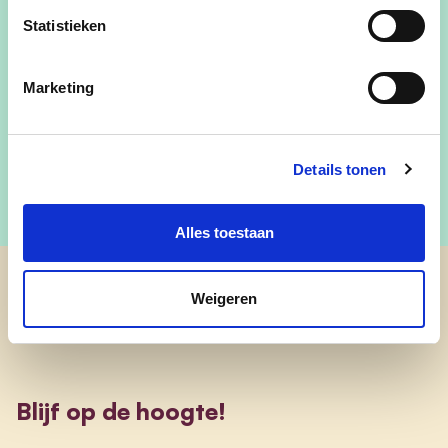
Statistieken
claes_els@live.be
@els.claes.75
Marketing
@els9200
Details tonen
Alles toestaan
Weigeren
cd&v Dendermonde
Blijf op de hoogte!