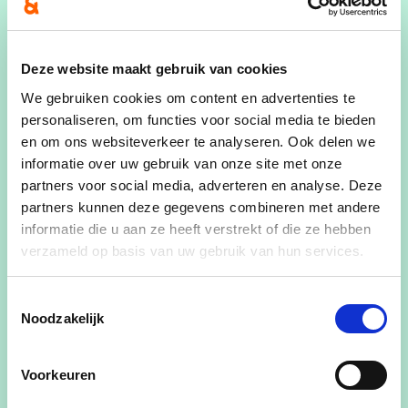
trotse moeder van twee kinderen. Ze woont in
Sint-Gillis waar ze al bijna 28 jaar een
gepassioneerde onthaalmoeder is en bekend
Deze website maakt gebruik van cookies
staat om haar toewijding en betrokkenheid bij de
We gebruiken cookies om content en advertenties te
gemeenschap. Els is actief in verschillende
personaliseren, om functies voor social media te bieden
verenigingen en vzw’s. Ze heeft een groot hart
en om ons websiteverkeer te analyseren. Ook delen we
informatie over uw gebruik van onze site met onze
voor haar medemensen en zet zich in om het
partners voor social media, adverteren en analyse. Deze
welzijn van anderen te bevorderen. Naast haar
partners kunnen deze gegevens combineren met andere
vrijwilligerswerk geniet Els van samen iets gaan
informatie die u aan ze heeft verstrekt of die ze hebben
eten, iets drinken, en op stap gaan met vrienden.
verzameld op basis van uw gebruik van hun services.
Haar warme persoonlijkheid en enthousiasme
maken haar een geliefde verschijning in Sint-Gillis.
Toestemmingsselectie
Haar motto: “Ik ben wie ik ben”.
Noodzakelijk
Meer weten over Els? Neem dan zeker een kijkje
Voorkeuren
op haar sociale media!