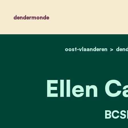
dendermonde
oost-vlaanderen
den
Ellen C
BCSD