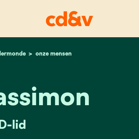
dermonde
home
ellen cassimon
onze mensen
assimon
-lid