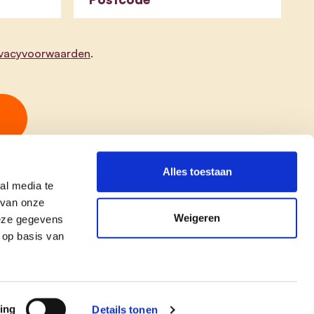
ivacyvoorwaarden
.
Alles toestaan
al media te
 van onze
Weigeren
deze gegevens
 op basis van
copyright © cd&v
Privacyverklaring
|
Cookie verklaring
ing
Details tonen