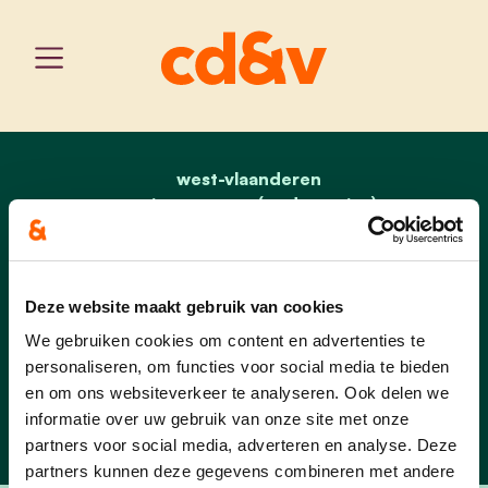
west-vlaanderen
home
een ondernemende gem
pittem-egem (oude pagina)
verkiezingsprogramma 2018
een duurzame en milieubewuste gemeente
Deze website maakt gebruik van cookies
Een ondernemende
We gebruiken cookies om content en advertenties te
gemeente
personaliseren, om functies voor social media te bieden
en om ons websiteverkeer te analyseren. Ook delen we
informatie over uw gebruik van onze site met onze
partners voor social media, adverteren en analyse. Deze
partners kunnen deze gegevens combineren met andere