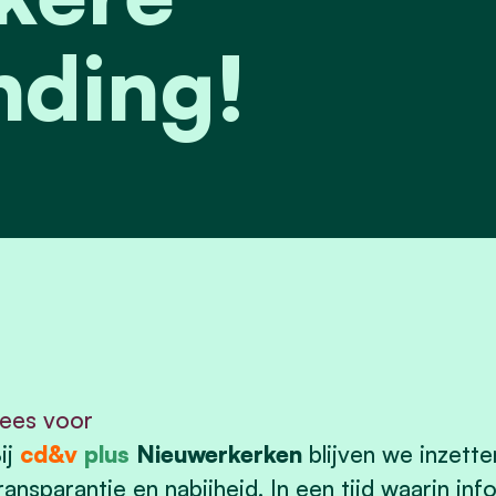
nding!
ees voor
ij
cd&v
plus
Nieuwerkerken
blijven we inzette
ransparantie en nabijheid. In een tijd waarin inf