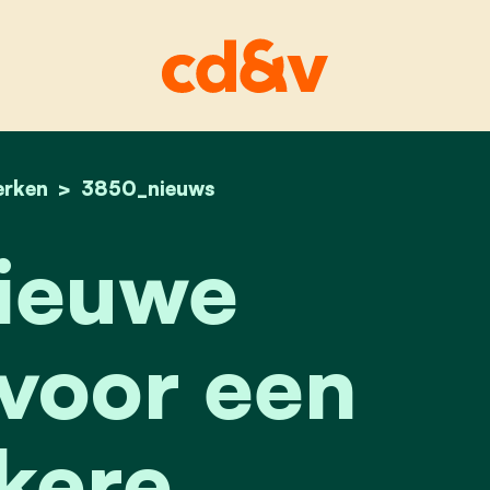
erken
home
een nieuwe website voor een sterkere verbindi
3850_nieuws
ieuwe
voor een
kere