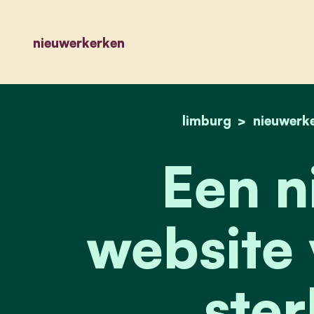
nieuwerkerken
limburg
nieuwerk
Een n
website 
ster