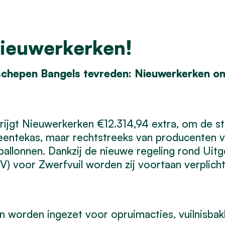
Nieuwerkerken!
hepen Bangels tevreden: Nieuwerkerken ontv
jgt Nieuwerkerken €12.314,94 extra, om de stri
eentekas, maar rechtstreeks van producenten 
 ballonnen. Dankzij de nieuwe regeling rond Uit
) voor Zwerfvuil worden zij voortaan verplich
worden ingezet voor opruimacties, vuilnisbakk