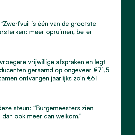
“Zwerfvuil is één van de grootste
ersterken: meer opruimen, beter
roegere vrijwillige afspraken en legt
 producenten geraamd op ongeveer €71,5
amen ontvangen jaarlijks zo’n €61
 deze steun: “Burgemeesters zien
jn dan ook meer dan welkom.”