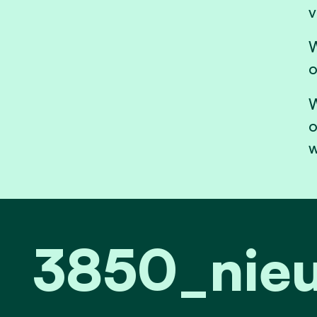
v
W
o
W
o
w
3850_nie