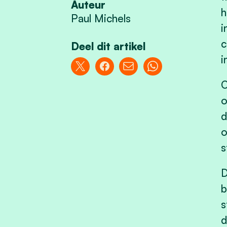
Auteur
h
Paul Michels
i
c
Deel dit artikel
i
O
o
d
o
s
D
b
s
d