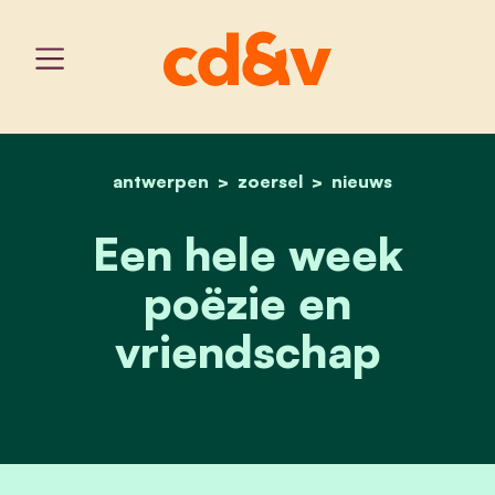
antwerpen
zoersel
home
een hele week poëzie en
nieuws
Een hele week
poëzie en
vriendschap