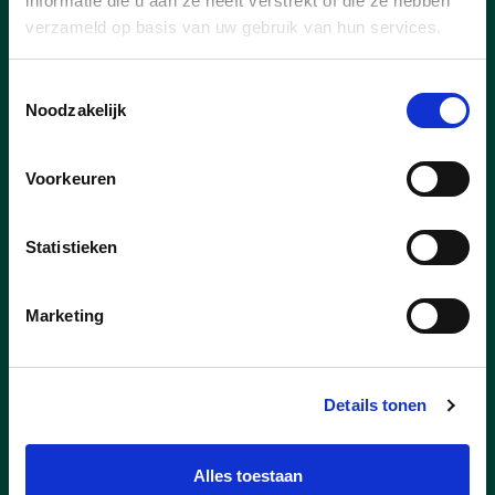
informatie die u aan ze heeft verstrekt of die ze hebben
5 jaar Velotheek
verzameld op basis van uw gebruik van hun services.
Velotheek Op Wielekes bestaat 5 jaar en
Toestemmingsselectie
dat werd deze week gevierd! Op Wielekes
Noodzakelijk
is immers een mooi project waarin
duurzaamheid, strijd tegen armoede en
tewerkstelling worden gecombineerd.
Voorkeuren
lees meer
Statistieken
Marketing
Details tonen
Alles toestaan