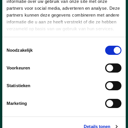
informatie over uw gebruik van onze site met onze
partners voor social media, adverteren en analyse. Deze
partners kunnen deze gegevens combineren met andere
informatie die u aan ze heeft verstrekt of die ze hebben
verzameld op basis van uw gebruik van hun services.
Toestemmingsselectie
Noodzakelijk
Voorkeuren
27/07/26
Nieuwe concessionaris voor
Statistieken
Capellebeemden
Marketing
Goed nieuws voor de inwoners van Klein-
Vorst en bij uitbreiding voor heel Laakdal.
Er is een nieuwe uitbater voor
ontmoetingscentrum Capellebeemden
Details tonen