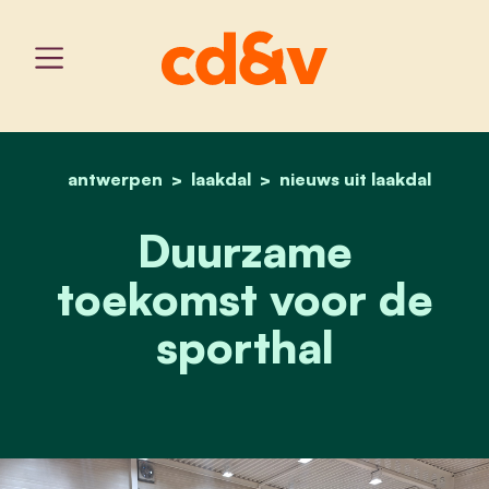
antwerpen
laakdal
home
duurzame toekomst voor
nieuws uit laakdal
Duurzame
toekomst voor de
sporthal