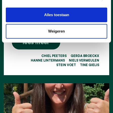
gevonden. Kandidaat Well’Air Dynamics
BV, de onderneming achter onder andere
T’s DanceXplosion wordt door het College
Alles toestaan
van Burgemeester en Schepenen
aangesteld als nieuwe concessionaris.
Weigeren
lees meer
CHIEL PEETERS
GERDA BROECKX
HANNE LINTERMANS
NIELS VERMEULEN
STEIN VOET
TINE GIELIS