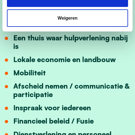
Een warme thuis
Een thuis in harmonie met de
Weigeren
natuur
Een thuis waar hulpverlening nabij
is
Lokale economie en landbouw
Mobiliteit
Afscheid nemen / communicatie &
participatie
Inspraak voor iedereen
Financieel beleid / Fusie
Dienstverlening en personeel