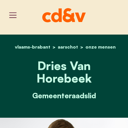
vlaams-brabant
aarschot
home
dries van horebeek
onze mensen
Dries Van
Horebeek
Gemeenteraadslid