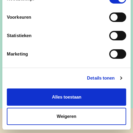
Voorkeuren
Statistieken
Stuur mij een e-mail
Marketing
facebook
0479/34 53 30
Details tonen
Alles toestaan
Weigeren
cd&v Aarschot