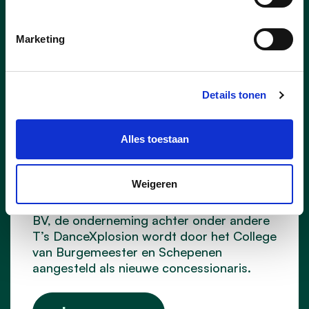
Marketing
27/07/26
Nieuwe concessionaris voor
Details tonen
Capellebeemden
Alles toestaan
Goed nieuws voor de inwoners van Klein-
Vorst en bij uitbreiding voor heel Laakdal.
Er is een nieuwe uitbater voor
Weigeren
ontmoetingscentrum Capellebeemden
gevonden. Kandidaat Well’Air Dynamics
BV, de onderneming achter onder andere
T’s DanceXplosion wordt door het College
van Burgemeester en Schepenen
aangesteld als nieuwe concessionaris.