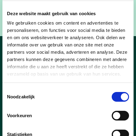
Foto's van de
markt
en van de
modeshow
kan je
Deze website maakt gebruik van cookies
op de Facebookpagina van cd&v Laakdal vinden.
We gebruiken cookies om content en advertenties te
personaliseren, om functies voor social media te bieden
en om ons websiteverkeer te analyseren. Ook delen we
informatie over uw gebruik van onze site met onze
Nieuws uit Laakdal
partners voor social media, adverteren en analyse. Deze
partners kunnen deze gegevens combineren met andere
informatie die u aan ze heeft verstrekt of die ze hebben
verzameld op basis van uw gebruik van hun services.
Toestemmingsselectie
Noodzakelijk
Voorkeuren
Statistieken