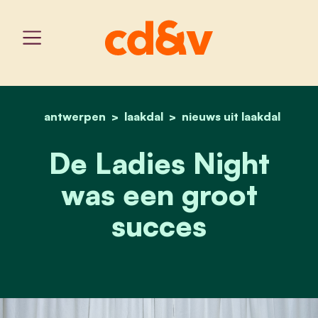
antwerpen
laakdal
home
de ladies night was een 
nieuws uit laakdal
De Ladies Night
was een groot
succes