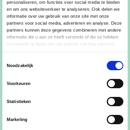
personaliseren, om functies voor social media te bieden
19/03/24
en om ons websiteverkeer te analyseren. Ook delen we
19:30
-
22:30
informatie over uw gebruik van onze site met onze
partners voor social media, adverteren en analyse. Deze
Waar
partners kunnen deze gegevens combineren met andere
Cultuurhuis Merelbeke Driekoningenplein 15 9820
informatie die u aan ze heeft verstrekt of die ze hebben
Merelbeke
verzameld op basis van uw gebruik van hun services.
Contactpersoon
Toestemmingsselectie
cd&v Oost-Vlaanderen
Noodzakelijk
Deel dit evenement
Voorkeuren
Statistieken
Omdat we geloven dat burgers, bedrijven en
Marketing
boeren deel zijn van de oplossing, en daarvoor