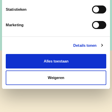
Bestuurslid cd&v Zwevegem
Statistieken
Contactgegevens:
info@zwevegem.cdenv.be
Marketing
Details tonen
Alles toestaan
cd&v Zwevegem
Weigeren