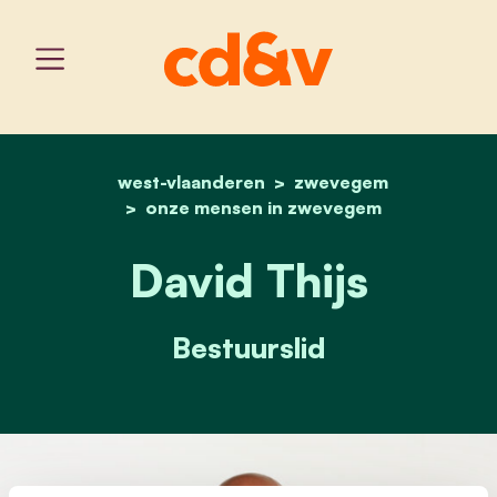
west-vlaanderen
home
david thijs
zwevegem
onze mensen in zwevegem
David Thijs
Bestuurslid