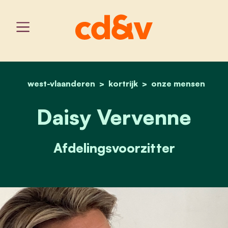
west-vlaanderen
kortrijk
home
daisy vervenne
onze mensen
Daisy Vervenne
Afdelingsvoorzitter