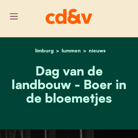
limburg
lummen
home
dag van de landbouw - bo
nieuws
Dag van de
landbouw - Boer in
de bloemetjes