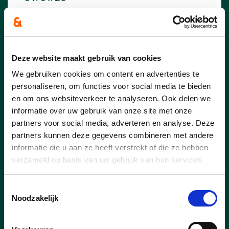
Een warm Zomerkriebels
weekend vol ontmoeting en
sfeer
Deze website maakt gebruik van cookies
Op 27 en 28 juni stond Lummen opnieuw
We gebruiken cookies om content en advertenties te
in het teken van ontmoeting, gezelligheid
personaliseren, om functies voor social media te bieden
en muziek.
en om ons websiteverkeer te analyseren. Ook delen we
informatie over uw gebruik van onze site met onze
Met de eerste editie van de Kleine
partners voor social media, adverteren en analyse. Deze
Braderie, de jaarlijkse Braderie en
Zomerkriebels mochten we opnieuw heel
partners kunnen deze gegevens combineren met andere
wat mooie momenten beleven.
informatie die u aan ze heeft verstrekt of die ze hebben
verzameld op basis van uw gebruik van hun services.
Toestemmingsselectie
Noodzakelijk
lees meer
VEERLE BECKERS