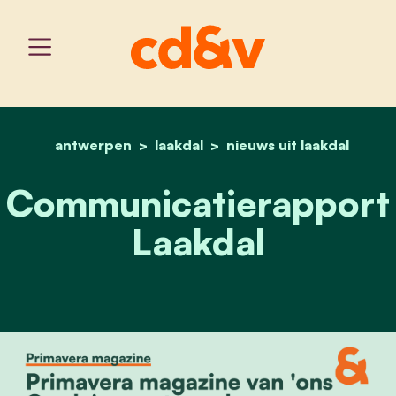
antwerpen
laakdal
home
communicatierapport laa
nieuws uit laakdal
Communicatierapport
Laakdal