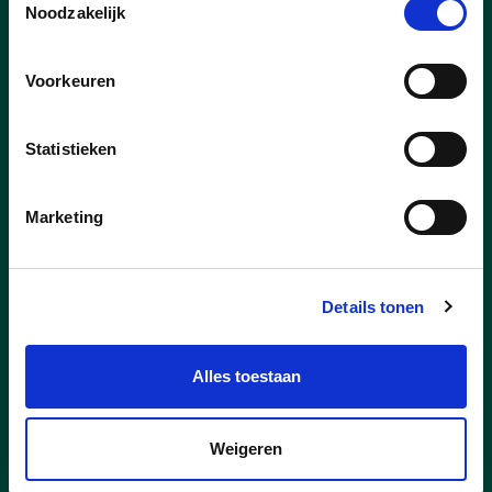
Nieuws uit Laakdal
Noodzakelijk
Voorkeuren
Statistieken
Marketing
Details tonen
Alles toestaan
27/07/26
Weigeren
Nieuwe concessionaris voor
Capellebeemden