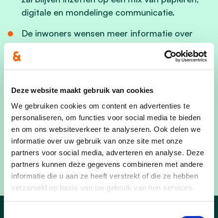
digitale en mondelinge communicatie.
De inwoners wensen meer informatie over
subsidies en premies, de beslissingen van de
gemeenteraad en het college en verhalen over
inwoners van Laakdal.
Deze website maakt gebruik van cookies
e
Meer dan 2/3
van de respondenten geeft aan
voorstander te zijn van het gebruik van
We gebruiken cookies om content en advertenties te
personaliseren, om functies voor social media te bieden
WhatsApp of de opstart van de Mijn
en om ons websiteverkeer te analyseren. Ook delen we
Burgerprofiel app.
informatie over uw gebruik van onze site met onze
partners voor social media, adverteren en analyse. Deze
partners kunnen deze gegevens combineren met andere
Je kan het volledige rapport bekijken via deze
link
.
informatie die u aan ze heeft verstrekt of die ze hebben
verzameld op basis van uw gebruik van hun services.
Toestemmingsselectie