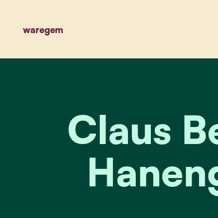
waregem
Claus B
Haneng