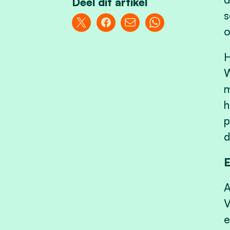
Deel dit artikel
s
o
W
m
h
p
d
E
A
V
e