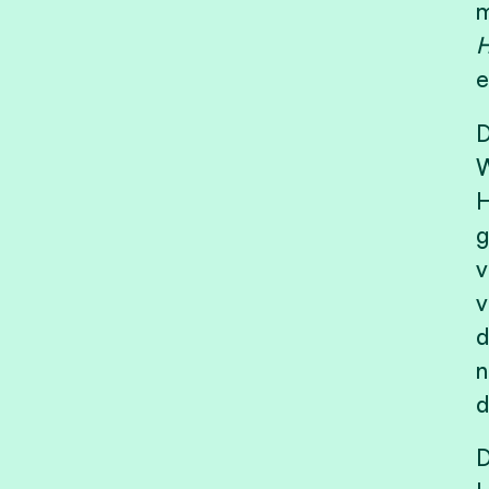
m
H
e
D
W
H
g
v
v
d
n
d
D