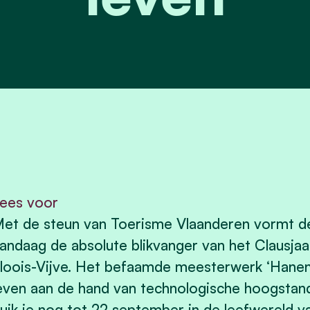
ees voor
et de steun van Toerisme Vlaanderen vormt d
andaag de absolute blikvanger van het Clausjaar
loois-Vijve. Het befaamde meesterwerk ‘Haneng
even aan de hand van technologische hoogstand
uik je nog tot 22 september in de leefwereld 