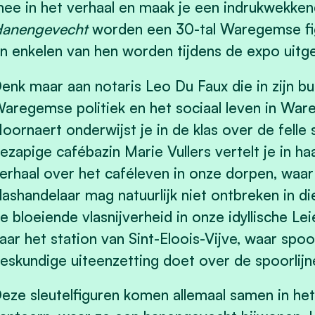
ee in het verhaal en maak je een indrukwekkend
anengevecht
worden een 30-tal Waregemse fig
n enkelen van hen worden tijdens de expo uitgel
enk maar aan notaris Leo Du Faux die in zijn bu
aregemse politiek en het sociaal leven in Wa
oornaert onderwijst je in de klas over de felle 
ezapige cafébazin Marie Vullers vertelt je in h
erhaal over het caféleven in onze dorpen, waar d
lashandelaar mag natuurlijk niet ontbreken in die
e bloeiende vlasnijverheid in onze idyllische Le
aar het station van Sint-Eloois-Vijve, waar sp
eskundige uiteenzetting doet over de spoorlijnen
eze sleutelfiguren komen allemaal samen in he