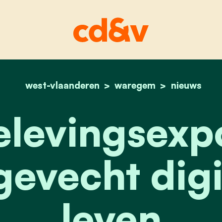
west-vlaanderen
home
waregem
claus belevingsexpo b
nieuws
elevingsexp
evecht digit
leven