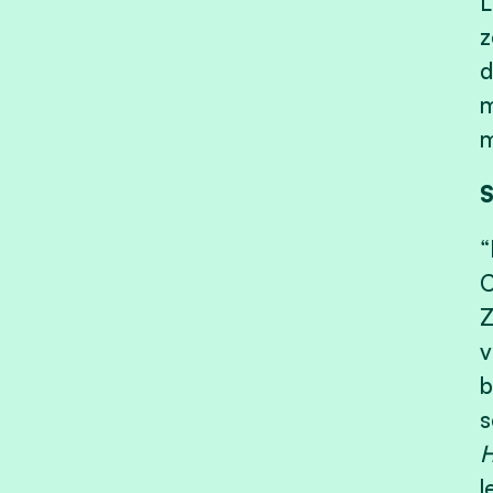
L
z
d
m
m
S
“
C
Z
v
b
s
H
l