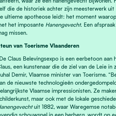
anteern, waar ze een hanengevecht bijwonen. He
elf die de historiek achter zijn meesterwerk uit
e ultieme apotheose leidt: het moment waarop
et het imposante
Hanengevecht.
Een afspraak
ag missen.
teun van Toerisme Vlaanderen
De Claus Belevingsexpo is een eerbetoon aan h
laus, een kunstenaar die de ziel van de Leie in 
uhal Demir, Vlaamse minister van Toerisme. “
an de nieuwste technologieën ondergedompeld 
elangrijkste Vlaamse impressionisten. Ze maken 
childerkunst, maar ook met de lokale geschiede
anengevecht
uit 1882, waar Waregemse notabel
evendig schouwspel in een herberg, wordt op e