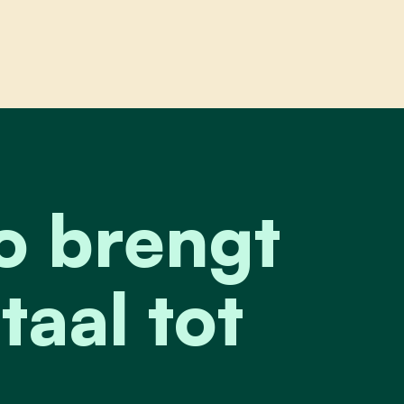
rengt hanengevecht digitaal tot leven
o brengt
aal tot