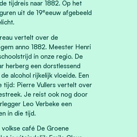
e tijdreis naar 1882. Op het
e
uren uit de 19
eeuw afgebeeld
icht.
reau vertelt over de
regem anno 1882. Meester Henri
schoolstrijd in onze regio. De
aar herberg een dorstlessend
e alcohol rijkelijk vloeide. Een
 tijd: Pierre Vullers vertelt over
iestreek. Je reist ook nog door
oorlegger Leo Verbeke een
 in die tijd.
t volkse café De Groene