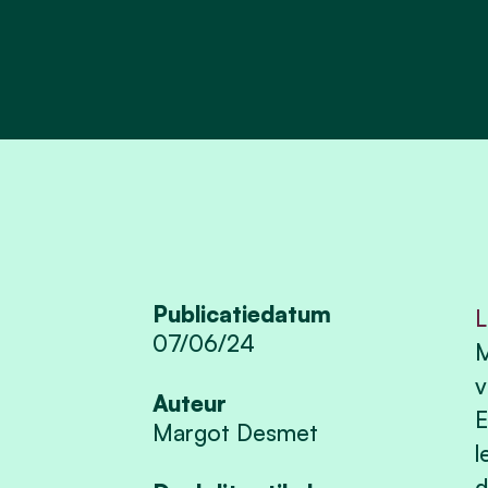
Publicatiedatum
L
07/06/24
M
v
Auteur
E
Margot Desmet
l
d