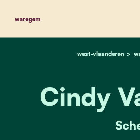
waregem
west-vlaanderen
w
Cindy V
Sch