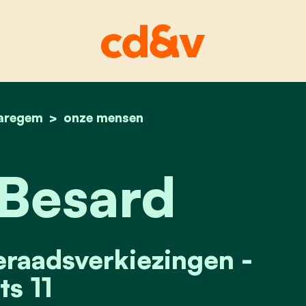
aregem
home
cindy besard
onze mensen
Besard
raadsverkiezingen -
ts 11