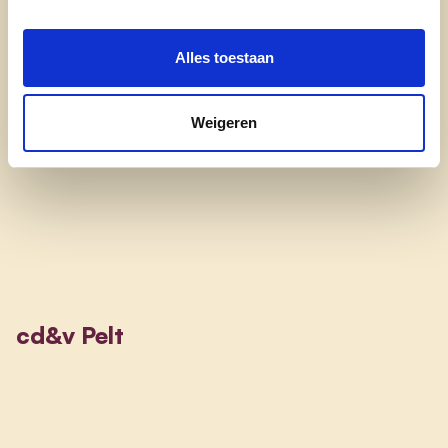
"Digitaal bereikbaar, maar nooit het
persoonlijke contact verliezen – dat is mijn
visie voor Pelt."
Alles toestaan
Weigeren
cd&v Pelt