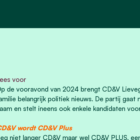
ees voor
p de vooravond van 2024 brengt CD&V Lievege
amilie belangrijk politiek nieuws. De partij gaa
aam en stelt ineens ook enkele kandidaten voo
CD&V wordt CD&V Plus
eg niet langer CD&V maar wel CD&V PLUS, een