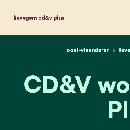
lievegem cd&v plus
oost-vlaanderen
liev
CD&V wo
Pl