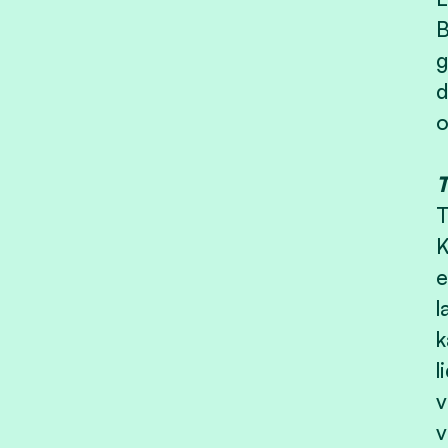
B
g
d
o
T
T
K
e
l
k
l
v
v