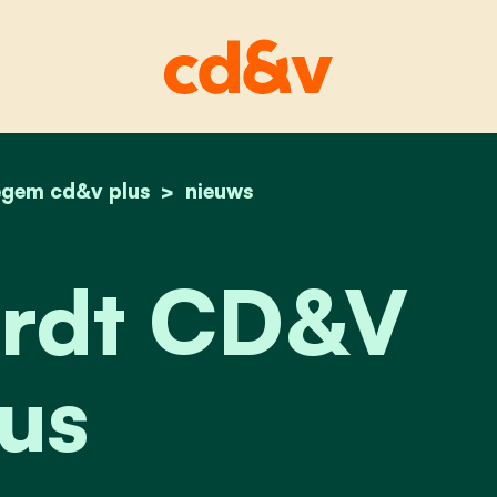
egem cd&v plus
home
cd&v wordt cd&v plus en stelt enkele kandida
nieuws
rdt CD&V
us