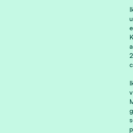
I
u
e
K
a
2
c
I
v
M
g
s
p