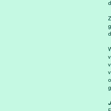
d
Z
g
d
W
v
v
v
o
g
J
E