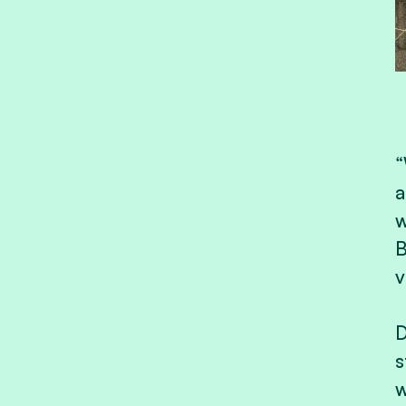
“
a
w
B
v
D
s
w