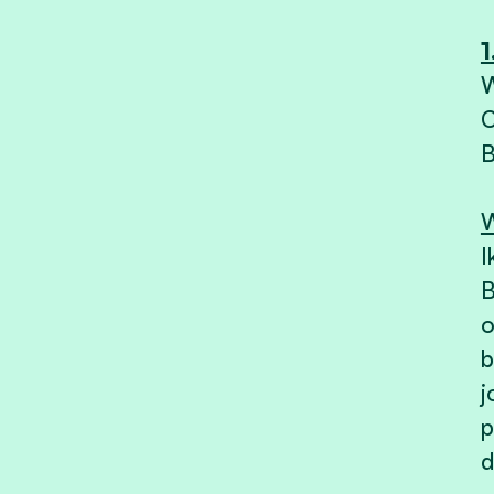
1
W
C
B
W
I
B
o
b
j
p
d