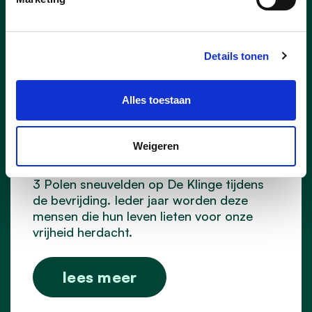
Details tonen
Alles toestaan
05/10/25
Polenherdenking in De
Weigeren
Klinge
3 Polen sneuvelden op De Klinge tijdens
de bevrijding. Ieder jaar worden deze
mensen die hun leven lieten voor onze
vrijheid herdacht.
lees meer