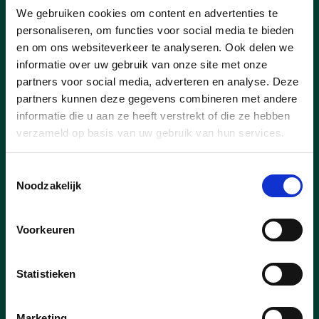
We gebruiken cookies om content en advertenties te
19/10/25
personaliseren, om functies voor social media te bieden
en om ons websiteverkeer te analyseren. Ook delen we
praatmaal 2025
informatie over uw gebruik van onze site met onze
Het praatmaal 2025 van cd&v was een
partners voor social media, adverteren en analyse. Deze
groot succes: veel volk, super sfeer en
partners kunnen deze gegevens combineren met andere
lekker eten!
informatie die u aan ze heeft verstrekt of die ze hebben
verzameld op basis van uw gebruik van hun services.
lees meer
Toestemmingsselectie
Noodzakelijk
Voorkeuren
Statistieken
Marketing