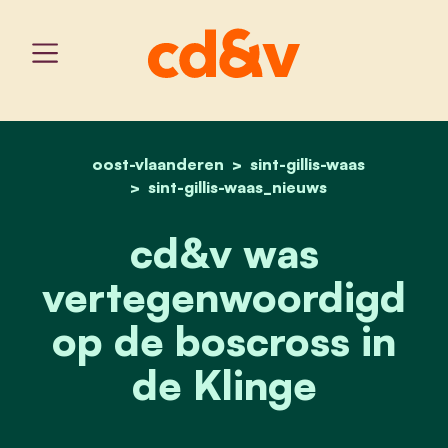
oost-vlaanderen
home
cd&v was vertegenwoordi
sint-gillis-waas
sint-gillis-waas_nieuws
cd&v was
vertegenwoordigd
op de boscross in
de Klinge