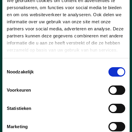
We gebruiken cookies om content en advertenties te
personaliseren, om functies voor social media te bieden
praatmaal 2025
en om ons websiteverkeer te analyseren. Ook delen we
informatie over uw gebruik van onze site met onze
Het praatmaal 2025 van cd&v was een
partners voor social media, adverteren en analyse. Deze
groot succes: veel volk, super sfeer en
partners kunnen deze gegevens combineren met andere
lekker eten!
informatie die u aan ze heeft verstrekt of die ze hebben
verzameld op basis van uw gebruik van hun services.
lees meer
Toestemmingsselectie
Noodzakelijk
Voorkeuren
Statistieken
Marketing