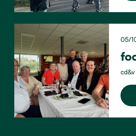
05/1
fo
cd&v 