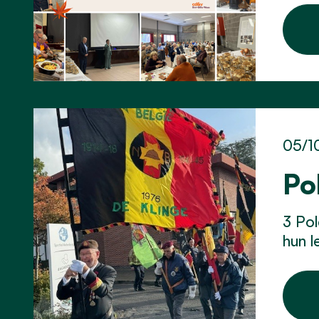
05/1
Po
3 Pol
hun l