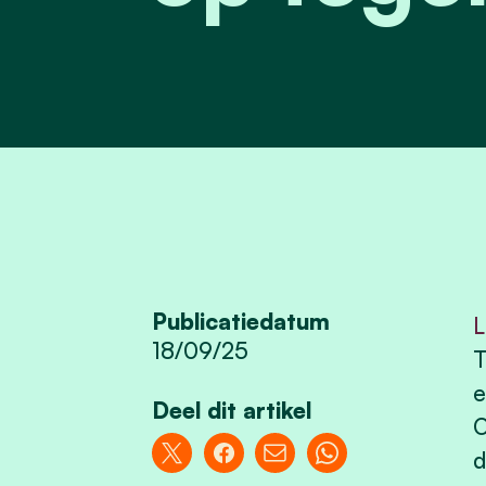
Publicatiedatum
L
18/09/25
T
e
Deel dit artikel
O
d