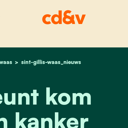
s-waas
home
cd&v steunt kom op tegen kanker
sint-gillis-waas_nieuws
eunt kom
n kanker