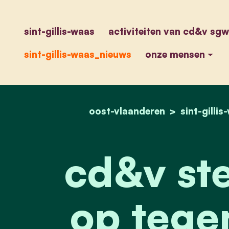
sint-gillis-waas
activiteiten van cd&v sgw
sint-gillis-waas_nieuws
onze mensen
oost-vlaanderen
sint-gilli
cd&v st
op tege