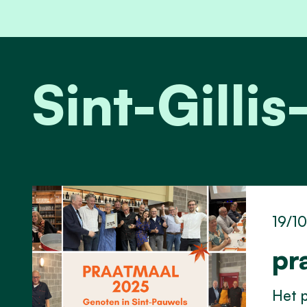
Sint-Gill
19/1
pr
Het p