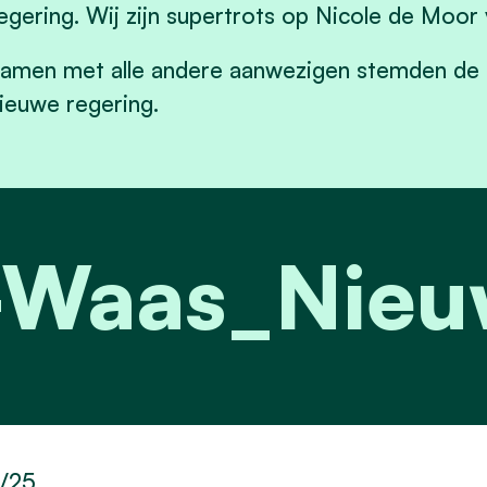
egering. Wij zijn supertrots op Nicole de Moo
amen met alle andere aanwezigen stemden d
ieuwe regering.
is-Waas_Nie
0/25