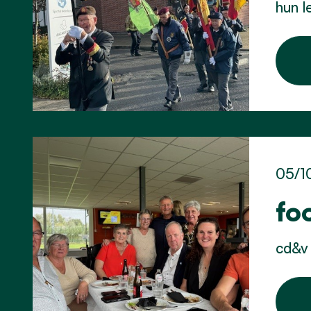
hun l
05/1
fo
cd&v 