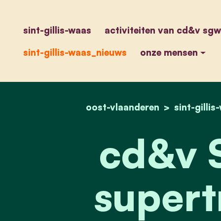
sint-gillis-waas
activiteiten van cd&v sgw
sint-gillis-waas_nieuws
onze mensen
oost-vlaanderen
sint-gilli
cd&v 
supert