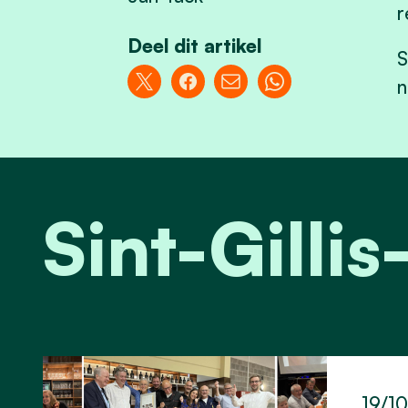
r
Deel dit artikel
S
n
Sint-Gill
19/1