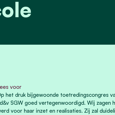
ole
ees voor
p het druk bijgewoonde toetredingscongres v
d&v SGW goed vertegenwoordigd. Wij zagen ho
erd voor haar inzet en realisaties. Zij zal duid