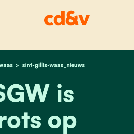
s-waas
home
cd&v sgw stemde mee voor de nieuwe regerin
sint-gillis-waas_nieuws
SGW is
rots op