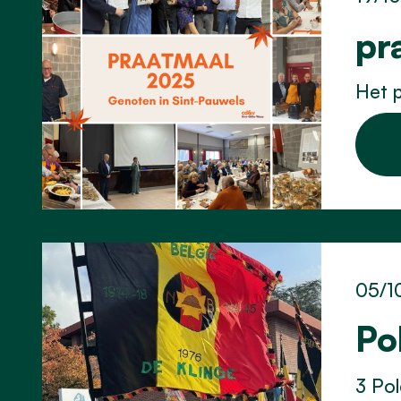
pr
Het p
05/1
Po
3 Pol