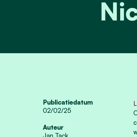
Nic
Publicatiedatum
L
02/02/25
O
c
Auteur
w
Jan Tack